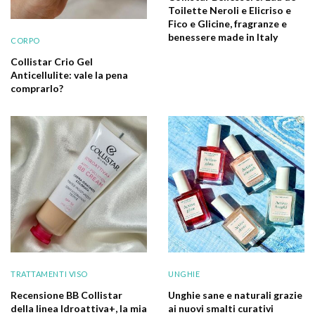
Toilette Neroli e Elicriso e
Fico e Glicine, fragranze e
benessere made in Italy
CORPO
Collistar Crio Gel
Anticellulite: vale la pena
comprarlo?
TRATTAMENTI VISO
UNGHIE
Recensione BB Collistar
Unghie sane e naturali grazie
della linea Idroattiva+, la mia
ai nuovi smalti curativi