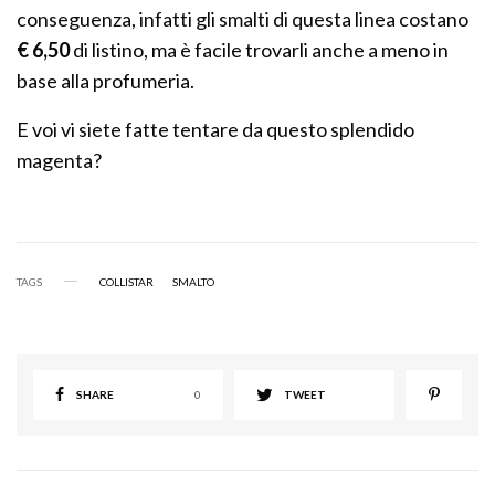
conseguenza, infatti gli smalti di questa linea costano
€ 6,50
di listino, ma è facile trovarli anche a meno in
base alla profumeria.
E voi vi siete fatte tentare da questo splendido
magenta?
TAGS
COLLISTAR
SMALTO
SHARE
0
TWEET