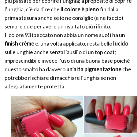
più passate per coprire l’unghia; a proposito di coprire
l’unghia, c’è da dire che
il colore è pieno
fin dalla
prima stesura anche se io ne consiglio (e ne faccio)
sempre due per avere un risultato più rifinito.
Il colore 93 (peccato non abbia un nome suo!) ha un
finish crème
e, una volta applicato, resta bello
lucido
sulle unghie anche senza l’ausilio di un top coat;
imprescindibile invece l’uso di una buona base poichè
questo smalto ha davvero
un’alta pigmentazione
che
potrebbe rischiare di macchiare l’unghia se non
adeguatamente protetta.