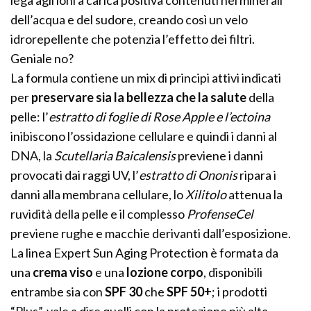
lega agli ioni a carica positiva contenuti nei minerali
dell’acqua e del sudore, creando così un velo
idrorepellente che potenzia l’effetto dei filtri.
Geniale no?
La formula contiene un mix di principi attivi indicati
per
preservare sia la bellezza che la salute
della
pelle: l’
estratto di foglie di Rose Apple e l’ectoina
inibiscono l’ossidazione cellulare e quindi i danni al
DNA, la
Scutellaria
Baicalensis
previene i danni
provocati dai raggi UV, l’
estratto di Ononis
ripara i
danni alla membrana cellulare, lo
Xilitolo
attenua la
ruvidità della pelle e il complesso
ProfenseCel
previene rughe e macchie derivanti dall’esposizione.
La linea Expert Sun Aging Protection è formata da
una
crema viso
e una
lozione corpo
, disponibili
entrambe sia con
SPF 30
che
SPF 50+
; i prodotti