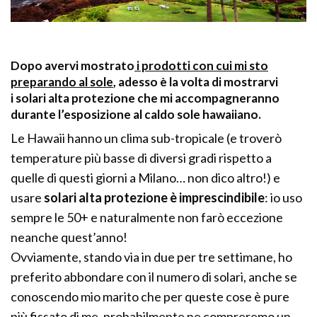
Dopo avervi mostrato
i prodotti con cui mi sto
preparando al sole
, adesso è la volta di mostrarvi
i solari alta protezione che mi accompagneranno
durante l’esposizione al caldo sole hawaiiano.
Le Hawaii hanno un clima sub-tropicale (e troverò
temperature più basse di diversi gradi rispetto a
quelle di questi giorni a Milano… non dico altro!) e
usare
solari alta protezione è imprescindibile
: io uso
sempre le 50+ e naturalmente non farò eccezione
neanche quest’anno!
Ovviamente, stando via in due per tre settimane, ho
preferito abbondare con il numero di solari, anche se
conoscendo mio marito che per queste cose è pure
più fissato di me, probabilmente ne compreremo un