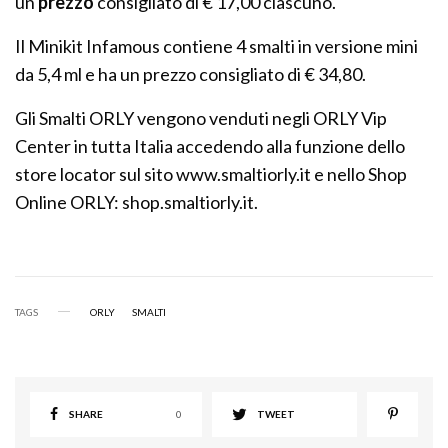
un
prezzo
consigliato di € 17,00 ciascuno.
Il Minikit Infamous contiene 4 smalti in versione mini
da 5,4 ml e ha un prezzo consigliato di € 34,80.
Gli Smalti ORLY vengono venduti negli ORLY Vip
Center in tutta Italia accedendo alla funzione dello
store locator sul sito www.smaltiorly.it e nello Shop
Online ORLY: shop.smaltiorly.it.
TAGS
ORLY
SMALTI
SHARE
0
TWEET