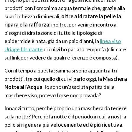
prodotti con l’omonima acqua termale che, grazie alla
sua ricchezza di minerali,
oltre a idratare la pelle la
ripara e la rafforza;
inoltre, per venire incontro ai
bisogni di idratazione di tutte le tipologie di
epidermide è nata, già da un paio d’anni, la
linea viso
Uriage Idratante
di cui vi ho parlato tempo fa (cliccate
sul link per vedere da quali referenze è composta).
Con il tempo a questa gamma si sono aggiunti altri
prodotti, tra cui quello di cui vi parlo oggi, la
Maschera
Notte all’Acqua
. Io sono un’assoluta patita delle
maschere viso, potevo forse non provarla?
Innanzi tutto, perchè proprio una maschera da tenere
su la notte? Perchè la notte è il periodo in cui la nostra
pelle
si rigenera più velocemente ed è più ricettiva
,