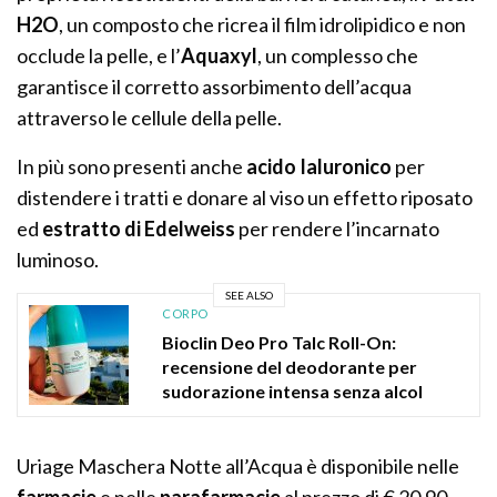
H2O
, un composto che ricrea il film idrolipidico e non
occlude la pelle, e l’
Aquaxyl
, un complesso che
garantisce il corretto assorbimento dell’acqua
attraverso le cellule della pelle.
In più sono presenti anche
acido Ialuronico
per
distendere i tratti e donare al viso un effetto riposato
ed
estratto di Edelweiss
per rendere l’incarnato
luminoso.
SEE ALSO
CORPO
Bioclin Deo Pro Talc Roll-On:
recensione del deodorante per
sudorazione intensa senza alcol
Uriage Maschera Notte all’Acqua è disponibile nelle