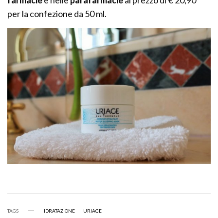
farmacie
e nelle
parafarmacie
al prezzo di € 20,90
per la confezione da 50 ml.
TAGS
IDRATAZIONE
URIAGE