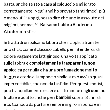
basta, anche se sto a casa al calduccio e mi idrato
correttamente. Negli anni ho provato tanti rimedi, più
o meno utili: a oggi, posso dire che uno in assoluto dei
migliori, per me, è il
Balsamo Labbra Bioderma
Atoderm
in stick.
Si tratta di un balsamo labbra che si applica tramite
uno stick, come il classico Labello per intenderci: di
colore vagamente lattiginoso, una volta applicato
sulle labbra è
completamente trasparente, non
appiccica
per nulla e ha una
profumazione molto
leggera
credo di lampone o simile, a mio avviso quasi
impercettibile, che non dà fastidio. Per questi motivi,
può tranquillamente essere usato anche dagli
uomini
.
Inoltre è adatto anche per i
bambini
sopra i 3 anni di
età. Comodo da portare sempre in giro, in borsa e in