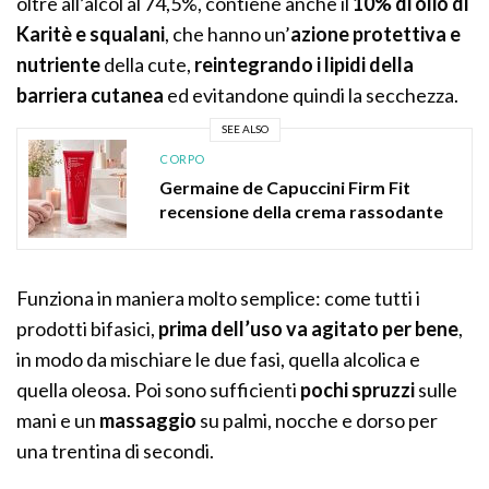
oltre all’alcol al 74,5%, contiene anche il
10% di olio di
Karitè e squalani
, che hanno un’
azione protettiva e
nutriente
della cute,
reintegrando i lipidi della
barriera cutanea
ed evitandone quindi la secchezza.
SEE ALSO
CORPO
Germaine de Capuccini Firm Fit
recensione della crema rassodante
Funziona in maniera molto semplice: come tutti i
prodotti bifasici,
prima dell’uso va agitato per bene
,
in modo da mischiare le due fasi, quella alcolica e
quella oleosa. Poi sono sufficienti
pochi spruzzi
sulle
mani e un
massaggio
su palmi, nocche e dorso per
una trentina di secondi.