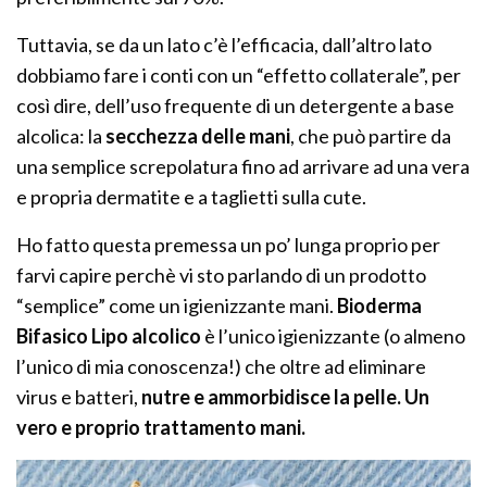
Tuttavia, se da un lato c’è l’efficacia, dall’altro lato
dobbiamo fare i conti con un “effetto collaterale”, per
così dire, dell’uso frequente di un detergente a base
alcolica: la
secchezza delle mani
, che può partire da
una semplice screpolatura fino ad arrivare ad una vera
e propria dermatite e a taglietti sulla cute.
Ho fatto questa premessa un po’ lunga proprio per
farvi capire perchè vi sto parlando di un prodotto
“semplice” come un igienizzante mani.
Bioderma
Bifasico Lipo alcolico
è l’unico igienizzante (o almeno
l’unico di mia conoscenza!) che oltre ad eliminare
virus e batteri,
nutre e ammorbidisce la pelle. Un
vero e proprio trattamento mani.