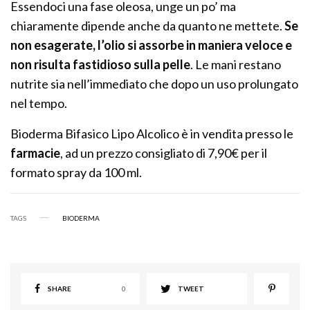
Essendoci una fase oleosa, unge un po’ ma
chiaramente dipende anche da quanto ne mettete.
Se
non esagerate, l’olio si assorbe in maniera veloce e
non risulta fastidioso sulla pelle
. Le mani restano
nutrite sia nell’immediato che dopo un uso prolungato
nel tempo.
Bioderma Bifasico Lipo Alcolico è in vendita presso le
farmacie
, ad un prezzo consigliato di 7,90€ per il
formato spray da 100 ml.
TAGS
BIODERMA
SHARE
0
TWEET