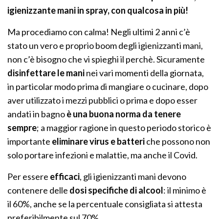
igienizzante mani in spray, con qualcosa in più!
Ma procediamo con calma! Negli ultimi 2 anni c’è
stato un vero e proprio boom degli igienizzanti mani,
non c’è bisogno che vi spieghi il perchè. Sicuramente
disinfettare le mani
nei vari momenti della giornata,
in particolar modo prima di mangiare o cucinare, dopo
aver utilizzato i mezzi pubblici o prima e dopo esser
andati in bagno
è una buona norma da tenere
sempre
; a maggior ragione in questo periodo storico è
importante
eliminare virus e batteri
che possono non
solo portare infezioni e malattie, ma anche il Covid.
Per essere
efficaci
, gli igienizzanti mani devono
contenere delle
dosi specifiche di alcool
: il minimo è
il 60%, anche se la percentuale consigliata si attesta
preferibilmente sul 70%.