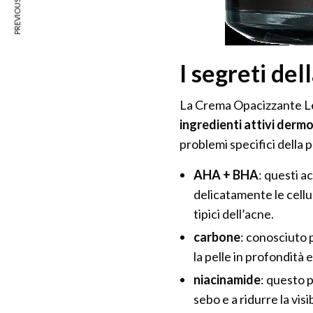
PREVIOUS ARTICLE
I segreti del
La Crema Opacizzante Le
ingredienti attivi derm
problemi specifici della 
AHA + BHA
: questi a
delicatamente le cellul
tipici dell’acne.
carbone
: conosciuto p
la pelle in profondità 
niacinamide
: questo 
sebo e a ridurre la visib