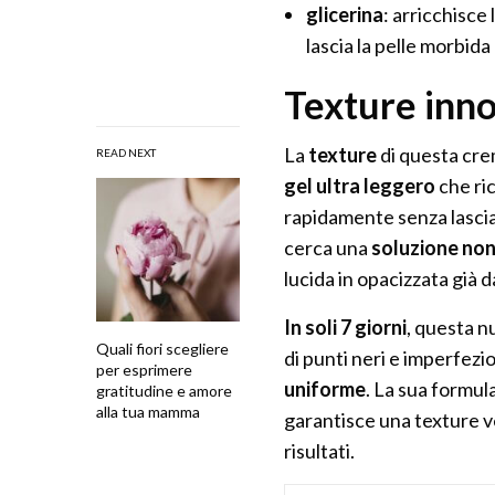
glicerina
: arricchisce
lascia la pelle morbida 
Texture inno
La
texture
di questa crem
READ NEXT
gel ultra leggero
che ri
rapidamente senza lasciar
cerca una
soluzione non
lucida in opacizzata già d
In soli 7 giorni
, questa 
Quali fiori scegliere
di punti neri e imperfezi
per esprimere
uniforme
. La sua formu
gratitudine e amore
alla tua mamma
garantisce una texture v
risultati.