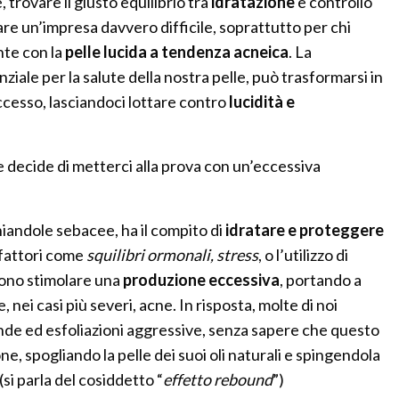
 trovare il giusto equilibrio tra
idratazione
e controllo
e un’impresa davvero difficile, soprattutto per chi
te con la
pelle lucida a tendenza acneica
. La
ziale per la salute della nostra pelle, può trasformarsi in
cesso, lasciandoci lottare contro
lucidità e
e decide di metterci alla prova con un’eccessiva
hiandole sebacee, ha il compito di
idratare e proteggere
, fattori come
squilibri ormonali, stress
, o l’utilizzo di
ono stimolare una
produzione eccessiva
, portando a
 e, nei casi più severi, acne. In risposta, molte di noi
onde ed esfoliazioni aggressive, senza sapere che questo
ne, spogliando la pelle dei suoi oli naturali e spingendola
si parla del cosiddetto “
effetto rebound
”)