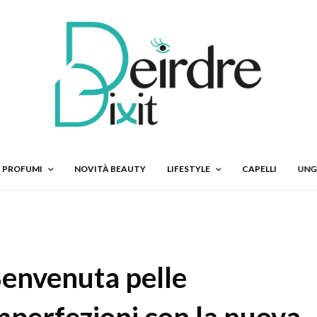
PROFUMI
NOVITÀ BEAUTY
LIFESTYLE
CAPELLI
UNG
Benvenuta pelle
mperfezioni con la nuova