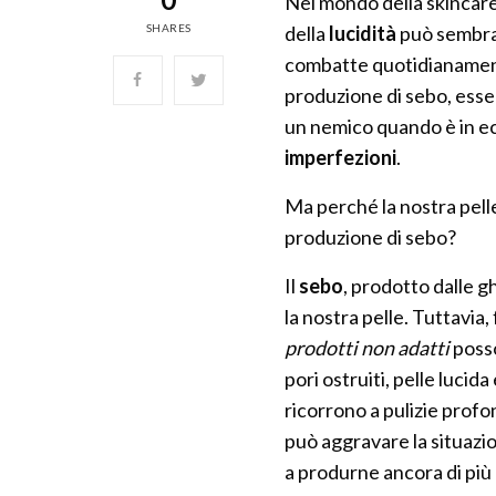
Nel mondo della skincare,
SHARES
della
lucidità
può sembrar
combatte quotidianamen
produzione di sebo, essen
un nemico quando è in ec
imperfezioni
.
Ma perché la nostra pell
produzione di sebo?
Il
sebo
, prodotto dalle g
la nostra pelle. Tuttavia
prodotti non adatti
poss
pori ostruiti, pelle lucida
ricorrono a pulizie prof
può aggravare la situazio
a produrne ancora di più (