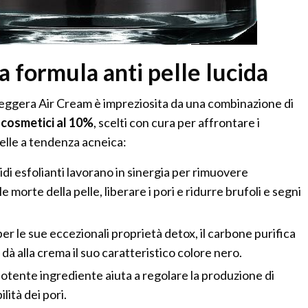
la formula anti pelle lucida
ggera Air Cream è impreziosita da una combinazione di
ocosmetici al 10%
, scelti con cura per affrontare i
pelle a tendenza acneica:
cidi esfolianti lavorano in sinergia per rimuovere
e morte della pelle, liberare i pori e ridurre brufoli e segni
er le sue eccezionali proprietà detox, il carbone purifica
e dà alla crema il suo caratteristico colore nero.
potente ingrediente aiuta a regolare la produzione di
ilità dei pori.