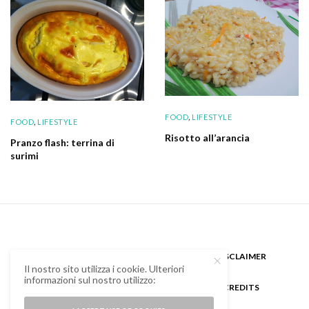
FOOD
,
LIFESTYLE
FOOD
,
LIFESTYLE
Risotto all’arancia
Pranzo flash: terrina di
surimi
CHI SONO
GUEST BLOGGER
DISCLAIMER
Il nostro sito utilizza i cookie. Ulteriori
informazioni sul nostro utilizzo:
COOKIE POLICY E PRIVACY
CREDITS