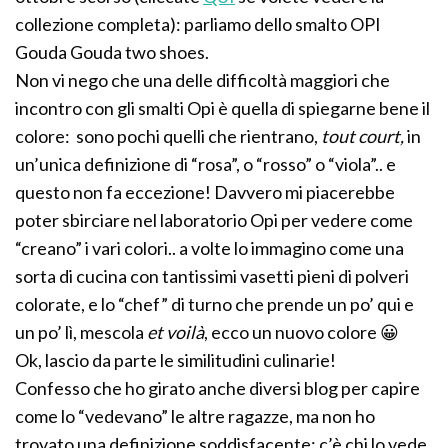
collezione completa): parliamo dello smalto OPI
Gouda Gouda two shoes.
Non vi nego che una delle difficoltà maggiori che
incontro con gli smalti Opi è quella di spiegarne bene il
colore: sono pochi quelli che rientrano,
tout court,
in
un’unica definizione di “rosa”, o “rosso” o “viola”.. e
questo non fa eccezione! Davvero mi piacerebbe
poter sbirciare nel laboratorio Opi per vedere come
“creano” i vari colori.. a volte lo immagino come una
sorta di cucina con tantissimi vasetti pieni di polveri
colorate, e lo “chef” di turno che prende un po’ qui e
un po’ lì, mescola
et voilà
, ecco un nuovo colore 😀
Ok, lascio da parte le similitudini culinarie!
Confesso che ho girato anche diversi blog per capire
come lo “vedevano” le altre ragazze, ma non ho
trovato una definizione soddisfacente: c’è chi lo vede