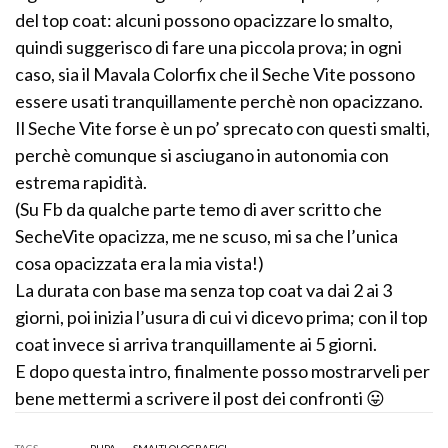
del top coat: alcuni possono opacizzare lo smalto,
quindi suggerisco di fare una piccola prova; in ogni
caso, sia il Mavala Colorfix che il Seche Vite possono
essere usati tranquillamente perchè non opacizzano.
Il Seche Vite forse è un po’ sprecato con questi smalti,
perchè comunque si asciugano in autonomia con
estrema rapidità.
(Su Fb da qualche parte temo di aver scritto che
SecheVite opacizza, me ne scuso, mi sa che l’unica
cosa opacizzata era la mia vista!)
La durata con base ma senza top coat va dai 2 ai 3
giorni, poi inizia l’usura di cui vi dicevo prima; con il top
coat invece si arriva tranquillamente ai 5 giorni.
E dopo questa intro, finalmente posso mostrarveli per
bene mettermi a scrivere il post dei confronti 😛