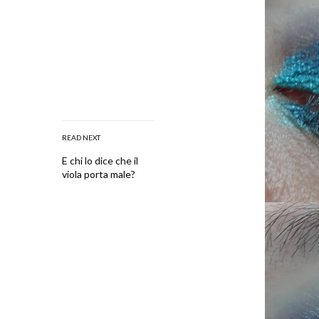
READ NEXT
E chi lo dice che il
viola porta male?