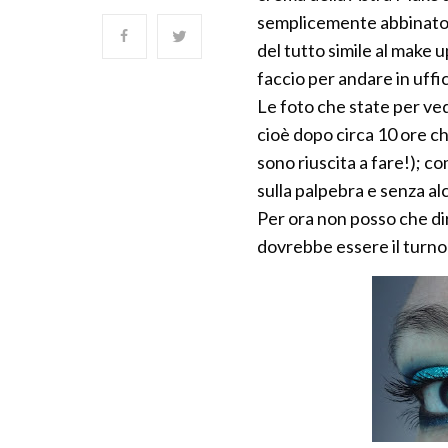
semplicemente abbinato al
del tutto simile al make 
faccio per andare in uffi
Le foto che state per ved
cioè dopo circa 10 ore ch
sono riuscita a fare!); c
sulla palpebra e senza a
Per ora non posso che dir
dovrebbe essere il turno 