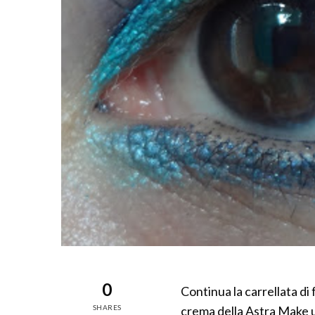
0
Continua la carrellata di 
SHARES
crema della Astra Make up