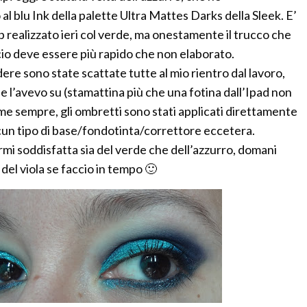
 blu Ink della palette Ultra Mattes Darks della Sleek. E’
up realizzato ieri col verde, ma onestamente il trucco che
cio deve essere più rapido che non elaborato.
ere sono state scattate tutte al mio rientro dal lavoro,
e l’avevo su (stamattina più che una fotina dall’Ipad non
ome sempre, gli ombretti sono stati applicati direttamente
lcun tipo di base/fondotinta/correttore eccetera.
mi soddisfatta sia del verde che dell’azzurro, domani
del viola se faccio in tempo 🙂