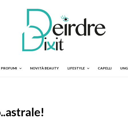
PROFUMI
NOVITÀ BEAUTY
LIFESTYLE
CAPELLI
UNG
..astrale!