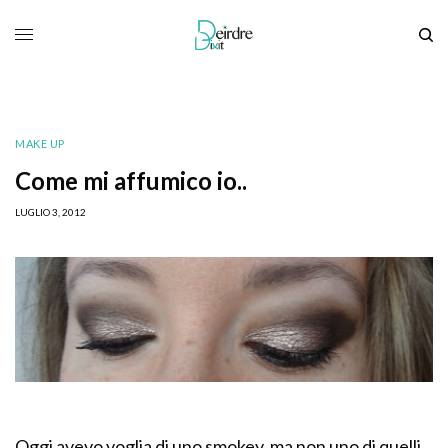
MAKE UP
Come mi affumico io..
LUGLIO 3, 2012
Oggi avevo voglia di uno smokey, ma non uno di quelli