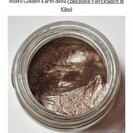
molto Golden Earth della
collezione FierceSpirit di
Kiko
)