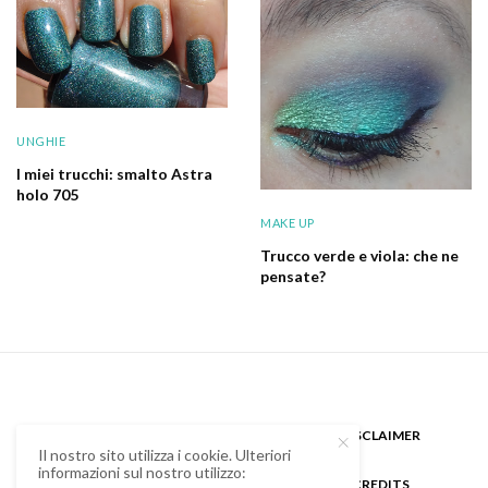
UNGHIE
I miei trucchi: smalto Astra
holo 705
MAKE UP
Trucco verde e viola: che ne
pensate?
CHI SONO
GUEST BLOGGER
DISCLAIMER
Il nostro sito utilizza i cookie. Ulteriori
informazioni sul nostro utilizzo:
COOKIE POLICY E PRIVACY
CREDITS