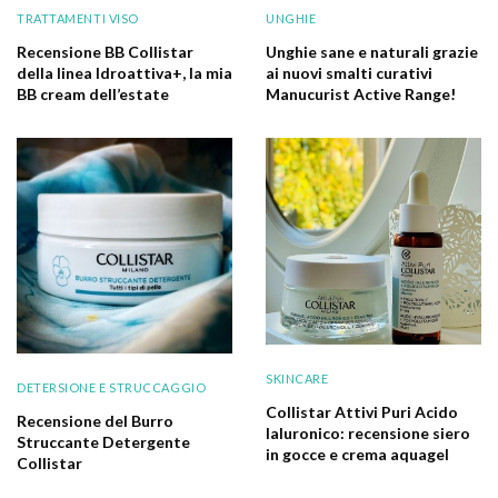
TRATTAMENTI VISO
UNGHIE
Recensione BB Collistar
Unghie sane e naturali grazie
della linea Idroattiva+, la mia
ai nuovi smalti curativi
BB cream dell’estate
Manucurist Active Range!
SKINCARE
DETERSIONE E STRUCCAGGIO
Collistar Attivi Puri Acido
Recensione del Burro
Ialuronico: recensione siero
Struccante Detergente
in gocce e crema aquagel
Collistar