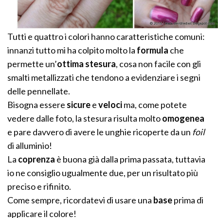
Tutti e quattro i colori hanno caratteristiche comuni:
innanzi tutto mi ha colpito molto la
formula
che
permette un’
ottima stesura
, cosa non facile con gli
smalti metallizzati che tendono a evidenziare i segni
delle pennellate.
Bisogna essere
sicure
e
veloci
ma, come potete
vedere dalle foto, la stesura risulta molto
omogenea
e pare davvero di avere le unghie ricoperte da un
foil
di alluminio!
La
coprenza
è buona già dalla prima passata, tuttavia
io ne consiglio ugualmente due, per un risultato più
preciso e rifinito.
Come sempre, ricordatevi di usare una
base
prima di
applicare il colore!