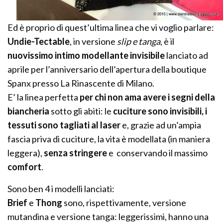
Ed è proprio di quest’ultima linea che vi voglio parlare:
Undie-Tectable
, in versione
slip e tanga
, è il
nuovissimo intimo modellante invisibile
lanciato ad
aprile per l’anniversario dell’apertura della boutique
Spanx presso La Rinascente di Milano.
E’ la linea perfetta
per chi non ama avere i segni della
biancheria
sotto gli abiti: le
cuciture sono invisibili, i
tessuti sono tagliati al laser
e, grazie ad un’ampia
fascia priva di cuciture, la vita è modellata (in maniera
leggera),
senza stringere
e conservando il massimo
comfort
.
Sono ben 4 i modelli lanciati:
Brief
e
Thong
sono, rispettivamente, versione
mutandina e versione tanga: leggerissimi, hanno una