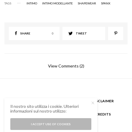
TAGS
INTIMO
INTIMO MODELLANTE
SHAPEWEAR
SPANX
SHARE
0
TWEET
View Comments (2)
CHI SONO
GUEST BLOGGER
DISCLAIMER
Il nostro sito utilizza i cookie. Ulteriori
informazioni sul nostro utilizzo:
COOKIE POLICY E PRIVACY
CREDITS
I ACCEPT USE OF COOKIES