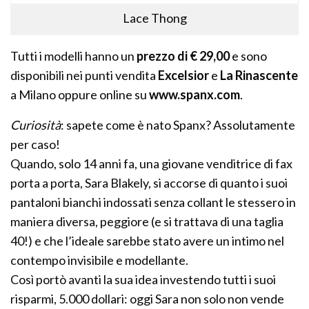
Lace Thong
Tutti i modelli hanno un
prezzo di € 29,00
e sono
disponibili nei punti vendita
Excelsior
e
La Rinascente
a Milano oppure online su
www.spanx.com
.
Curiosità
: sapete come è nato Spanx? Assolutamente
per caso!
Quando, solo 14 anni fa, una giovane venditrice di fax
porta a porta, Sara Blakely, si accorse di quanto i suoi
pantaloni bianchi indossati senza collant le stessero in
maniera diversa, peggiore (e si trattava di una taglia
40!) e che l’ideale sarebbe stato avere un intimo nel
contempo invisibile e modellante.
Così portò avanti la sua idea investendo tutti i suoi
risparmi, 5.000 dollari: oggi Sara non solo non vende