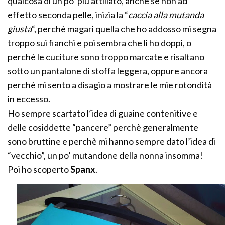
qualcosa di un po’ più attillato, anche se non ad
effetto seconda pelle, inizia la “
caccia alla mutanda
giusta
“, perchè magari quella che ho addosso mi segna
troppo sui fianchi e poi sembra che li ho doppi, o
perchè le cuciture sono troppo marcate e risaltano
sotto un pantalone di stoffa leggera, oppure ancora
perchè mi sento a disagio a mostrare le mie rotondità
in eccesso.
Ho sempre scartato l’idea di guaine contenitive e
delle cosiddette “pancere” perchè generalmente
sono bruttine e perchè mi hanno sempre dato l’idea di
“vecchio”, un po’ mutandone della nonna insomma!
Poi ho scoperto
Spanx
.