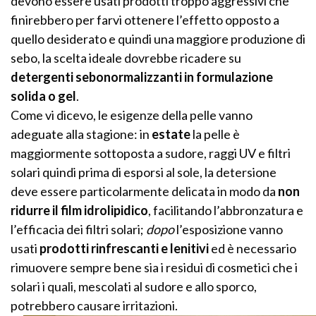
devono essere usati prodotti troppo aggressivi che
finirebbero per farvi ottenere l’effetto opposto a
quello desiderato e quindi una maggiore produzione di
sebo, la scelta ideale dovrebbe ricadere su
detergenti sebonormalizzanti in formulazione
solida o gel
.
Come vi dicevo, le esigenze della pelle vanno
adeguate alla stagione: in
estate
la pelle è
maggiormente sottoposta a sudore, raggi UV e filtri
solari quindi prima di esporsi al sole, la detersione
deve essere particolarmente delicata in modo da
non
ridurre il film idrolipidico
, facilitando l’abbronzatura e
l’efficacia dei filtri solari;
dopo
l’esposizione vanno
usati
prodotti rinfrescanti e lenitivi
ed è necessario
rimuovere sempre bene sia i residui di cosmetici che i
solari i quali, mescolati al sudore e allo sporco,
potrebbero causare irritazioni.