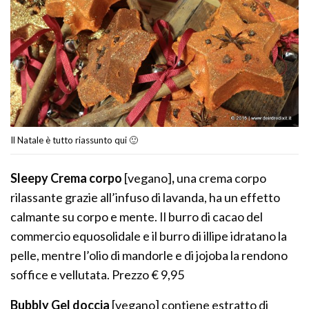
Il Natale è tutto riassunto qui 🙂
Sleepy Crema corpo
[vegano]
,
una crema corpo
rilassante grazie all’infuso di lavanda, ha un effetto
calmante su corpo e mente. Il burro di cacao del
commercio equosolidale e il burro di illipe idratano la
pelle, mentre l’olio di mandorle e di jojoba la rendono
soffice e vellutata. Prezzo € 9,95
Bubbly Gel doccia
[vegano] contiene estratto di