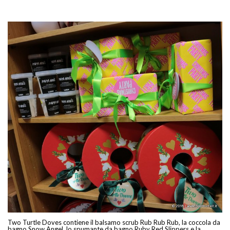
Two Turtle Doves contiene il balsamo scrub Rub Rub Rub, la coccola da
bagno Snow Angel, lo spumante da bagno Ruby Red Slippers e la