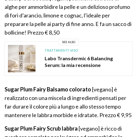
alghe per ammorbidire la pelle e un delizioso profumo
di fori d’arancio, limone e cognac, l’ideale per
preparare la pelle ai party di fine anno. E fa un sacco di
bollicine! Prezzo € 8,50
SEE ALSO
TRATTAMENTI VISO
Labo Transdermic 6 Balancing
Serum: la mia recensione
Sugar Plum Fairy Balsamo colorato
[vegano] è
realizzato con una miscela di ingredienti pensati per
far durare il colore più a lungo e allo stesso tempo
mantenere le labbra morbide e idratate. Prezzo € 9,95
Sugar Plum Fairy Scrub labbra
[vegano] è ricco di
zucchero semolato per levigare ed ammorbidire le