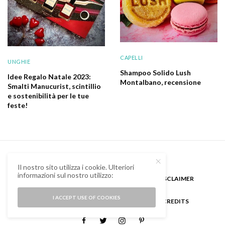
CAPELLI
UNGHIE
Shampoo Solido Lush
Idee Regalo Natale 2023:
Montalbano, recensione
Smalti Manucurist, scintillio
e sostenibilità per le tue
feste!
Il nostro sito utilizza i cookie. Ulteriori
informazioni sul nostro utilizzo:
CHI SONO
GUEST BLOGGER
DISCLAIMER
I ACCEPT USE OF COOKIES
COOKIE POLICY E PRIVACY
CREDITS