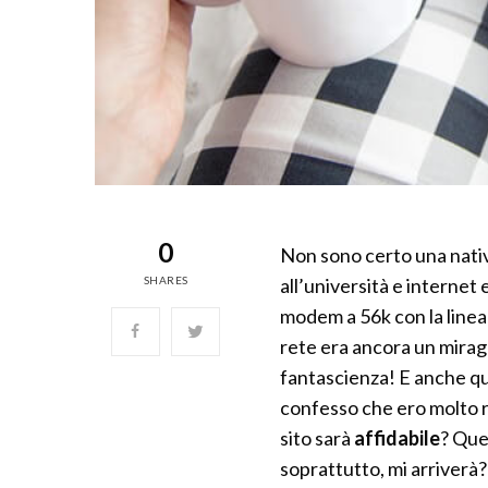
0
Non sono certo una nativ
SHARES
all’università e internet
modem a 56k con la linea 
rete era ancora un mirag
fantascienza! E anche qu
confesso che ero molto re
sito sarà
affidabile
? Que
soprattutto, mi arriverà? 