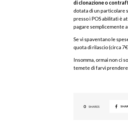
di clonazione o contraf
dotata di un particolare 
presso i POS abilitati è 
pagare semplicemente avv
Se vi spaventano le spese
quota di rilascio (circa 7
Insomma, ormai non ci so
temete di farvi prendere
0
SHA
SHARES