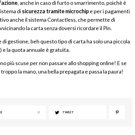
fazione
, anche in caso di furto o smarrimento, poichè è
sistema di
sicurezza tramite microchip
e per i pagamenti
attivo anche il sistema Contactless, che permette di
icinando la carta senza doversi ricordare il Pin.
 di gestione, beh questo tipo di carta ha solo una piccola
€) e la quota annuale è gratuita.
no più scuse per non passare allo shopping online! E se
 troppo la mano, una bella prepagata e passa la paura!
RE
0
TWEET