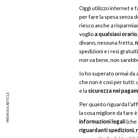
Oggi utilizzo internet e
per fare la spesa senza 
riesco anche a risparmiar
voglio
a qualsiasi orario
divano, nessuna fretta,
n
spedizioni e i resi gratu
non va bene, non sarebbe
Io ho superato ormai da a
che non è così per tutti: 
e la
sicurezza nei pagam
PREVIOUS ARTICLE
Per quanto riguarda l’aff
la cosa migliore da fare 
informazioni legali
(che 
riguardanti spedizioni, 