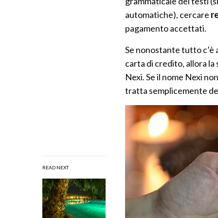
grammaticale dei testi (s
automatiche), cercare
r
pagamento accettati.
Se nonostante tutto c’è a
carta di credito, allora l
Nexi. Se il nome Nexi non 
tratta semplicemente de
READ NEXT