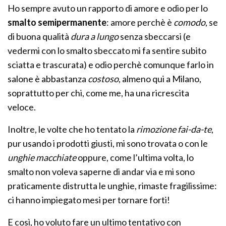
Ho sempre avuto un rapporto di amore e odio per lo
smalto semipermanente
: amore perchè è
comodo
, se
di buona qualità
dura a lungo
senza sbeccarsi (e
vedermi con lo smalto sbeccato mi fa sentire subito
sciatta e trascurata) e odio perchè comunque farlo in
salone è abbastanza
costoso
, almeno qui a Milano,
soprattutto per chi, come me, ha una ricrescita
veloce.
Inoltre, le volte che ho tentato la
rimozione fai-da-te
,
pur usando i prodotti giusti, mi sono trovata o con le
unghie macchiate
oppure, come l’ultima volta, lo
smalto non voleva saperne di andar via e mi sono
praticamente distrutta le unghie, rimaste fragilissime:
ci hanno impiegato mesi per tornare forti!
E così, ho voluto fare un ultimo tentativo con