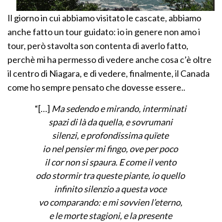
Il giorno in cui abbiamo visitato le cascate, abbiamo
anche fatto un tour guidato: io in genere non amo i
tour, però stavolta son contenta di averlo fatto,
perchè mi ha permesso di vedere anche cosa c’è oltre
il centro di Niagara, e di vedere, finalmente, il Canada
come ho sempre pensato che dovesse essere..
“[…]
Ma sedendo e mirando, interminati
spazi di là da quella, e sovrumani
silenzi, e profondissima quïete
io nel pensier mi fingo, ove per poco
il cor non si spaura. E come il vento
odo stormir tra queste piante, io quello
infinito silenzio a questa voce
vo comparando: e mi sovvien l’eterno,
e le morte stagioni, e la presente