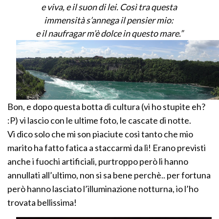
e viva, e il suon di lei. Così tra questa
immensità s’annega il pensier mio:
e il naufragar m’è dolce in questo mare.”
Bon, e dopo questa botta di cultura (vi ho stupite eh?
:P) vi lascio con le ultime foto, le cascate di notte.
Vi dico solo che mi son piaciute così tanto che mio
marito ha fatto fatica a staccarmi da lì! Erano previsti
anche i fuochi artificiali, purtroppo però li hanno
annullati all’ultimo, non si sa bene perchè.. per fortuna
però hanno lasciato l’illuminazione notturna, io l’ho
trovata bellissima!