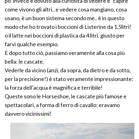
po’ invece è dovuto alla curiosità di vedere e “capire”
come vivono gli altri.. e vedere cosa mangiano, cosa
usano, è un buon sistema secondo me.. è in questo
modo che ho trovato i boccioni di Listerine da 1,5litri!
o il latte nei boccioni di plastica da 4 litri, giusto per
farvi qualche esempio.
E dopo tutto ciò, passiamo veramente alla cosa più
bella: le cascate.
Vederle da vicino (anzi, da sopra, da dietro e da sotto,
per la precisione!) è stato veramente impressionante:
la forza dell’acqua è magnifica e terribile!
Queste sono le Horseshoe, le cascate più famose e
spettacolari, a forma di ferro di cavallo: eravamo
davvero vicinissimi!