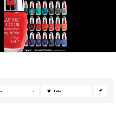
RE
0
TWEET