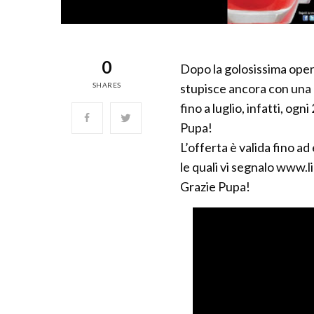
0
Dopo la golosissima oper
SHARES
stupisce ancora con una 
fino a luglio, infatti, ogni
Pupa!
L’offerta è valida fino a
le quali vi segnalo www.li
Grazie Pupa!