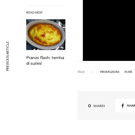
READ NEXT
PREVIOUS ARTICLE
Pranzo flash: terrina
di surimi
TAGS
PROMOZIONI
PUPA
0
SHA
SHARES