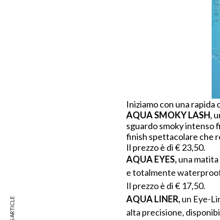
Iniziamo con una rapida 
AQUA SMOKY LASH
, 
sguardo smoky intenso fi
finish spettacolare che r
Il prezzo è di € 23,50.
AQUA EYES,
una matita 
e totalmente waterproof 
Il prezzo è di € 17,50.
AQUA LINER,
un Eye-Lin
alta precisione, disponibil