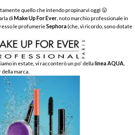
attamente quello che intendo propinarvi oggi 😛
arla di
Make Up For Ever
, noto marchio professionale in
presso le profumerie
Sephora
(che, vi ricordo, sono dotate
siamo in estate, vi racconterò un po’ della
linea AQUA
,
r della marca.