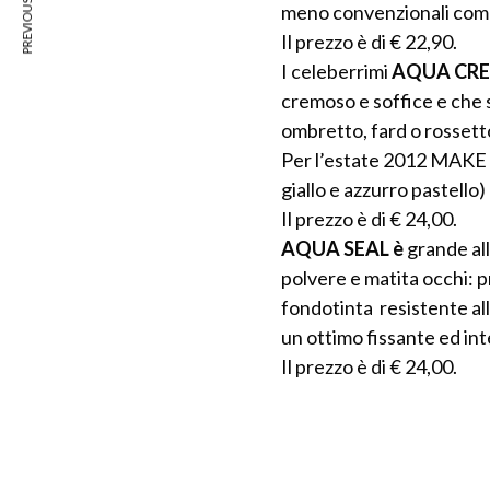
PREVIOUS ARTICLE
meno convenzionali come 
Il prezzo è di € 22,90.
I celeberrimi
AQUA CR
cremoso e soffice e che 
ombretto, fard o rossett
Per l’estate 2012 MAKE 
giallo e azzurro pastello)
Il prezzo è di € 24,00.
AQUA SEAL è
grande al
polvere e matita occhi: pr
fondotinta resistente all
un ottimo fissante ed int
Il prezzo è di € 24,00.