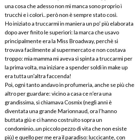
una cosa che adesso non mi manca sono proprio i
trucchi e i colori.. però non è sempre stato così.
Ho iniziato a truccarmi in maniera un po’ più elaborata
dopo aver finito le superiori: la marca che usavo
principalmente era la Miss Broadway, perchè si
trovava facilmente al supermercato e non costava
troppo: mia mamma mi aveva sì spinta a truccarmi per
la prima volta, ma iniziare a spender soldi in make up
era tutta un’altra faccenda!
Poi, ogni tanto andavo in profumeria, anche se più che
altro per guardare: vicino a casa ce n’era una
grandissima, si chiamava Cosmix (negli anni è
diventata una grande Marionnaud, ora l’hanno
buttata giù e ci hanno costruito sopra un
condominio..un piccolo pezzo di vita che non esiste
più) e quello per me era il paradiso: luccicante, con