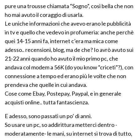
pure una trousse chiamata “Sogno”, così bella che non
ho mai avuto il coraggio di usarla.
Le uniche informazioni che avevo erano le pubblicità
in tv e quello che vedevo in profumeria: anche perchè
quei 14-15 anni fa, internet c’era ma mica come
adesso.. recensioni, blog, ma de che? Io avrò avuto sui
21-22 anni quando ho avuto il mio primo pc, che
andava col modem a 56K (do you know “criceti”?), con
connessione a tempo ed erano più le volte che non
prendeva che quelle in cui andava.
Cose come Ebay, Postepay, Paypal, e in generale
acquisti online.. tutta fantascienza.
E adesso, sono passati un po’ di anni.
So usare un pc, so addirittura metterci dentro -
moderatamente- le mani, su internet si trova di tutto,