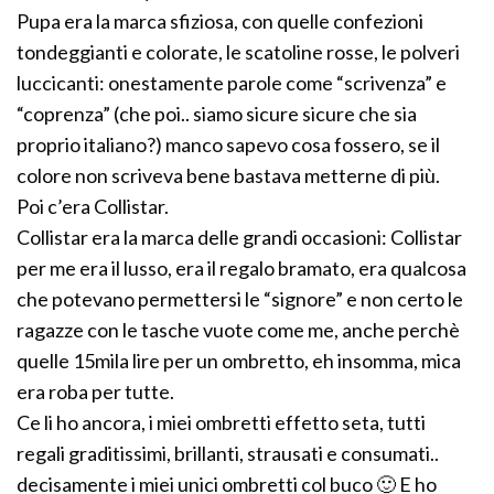
Pupa era la marca sfiziosa, con quelle confezioni
tondeggianti e colorate, le scatoline rosse, le polveri
luccicanti: onestamente parole come “scrivenza” e
“coprenza” (che poi.. siamo sicure sicure che sia
proprio italiano?) manco sapevo cosa fossero, se il
colore non scriveva bene bastava metterne di più.
Poi c’era Collistar.
Collistar era la marca delle grandi occasioni: Collistar
per me era il lusso, era il regalo bramato, era qualcosa
che potevano permettersi le “signore” e non certo le
ragazze con le tasche vuote come me, anche perchè
quelle 15mila lire per un ombretto, eh insomma, mica
era roba per tutte.
Ce li ho ancora, i miei ombretti effetto seta, tutti
regali graditissimi, brillanti, strausati e consumati..
decisamente i miei unici ombretti col buco 🙂 E ho