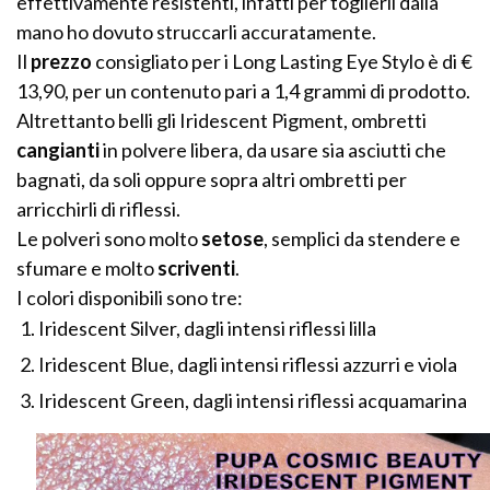
effettivamente resistenti, infatti per toglierli dalla
mano ho dovuto struccarli accuratamente.
Il
prezzo
consigliato per i Long Lasting Eye Stylo è di €
13,90, per un contenuto pari a 1,4 grammi di prodotto.
Altrettanto belli gli Iridescent Pigment, ombretti
cangianti
in polvere libera, da usare sia asciutti che
bagnati, da soli oppure sopra altri ombretti per
arricchirli di riflessi.
Le polveri sono molto
setose
, semplici da stendere e
sfumare e molto
scriventi
.
I colori disponibili sono tre:
Iridescent Silver, dagli intensi riflessi lilla
Iridescent Blue, dagli intensi riflessi azzurri e viola
Iridescent Green, dagli intensi riflessi acquamarina