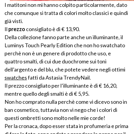
I matitoni non mi hanno colpito particolarmente, dato
che comunque si tratta di colori molto classici e quindi
già visti.
Il
prezzo
consigliato è di € 13,90.
Della collezione fanno parte anche un illuminante, il
Luminys Touch Pearly Edition che non ho swatchato
perchè non è un genere di prodotto che uso, e
quattro smalti, di cui due duochrome sui toni
dell’argento e del blu, che potete vedere negli ottimi
swatches
fatti da Astasia TrendyNail.
Il prezzo consigliato per l’illuminante è di € 16,20,
mentre quello degli smalti è di € 5,95.
Non ho comprato nulla perchè come vi dicevo sono in
ban cosmetico, tuttavia non vi nego che i colori di
questi ombretti sono molto nelle mie corde!
Per la cronaca, dopo esser stata in profumeria e prima
di fare le foto, sono andata a prendere le pappe per il