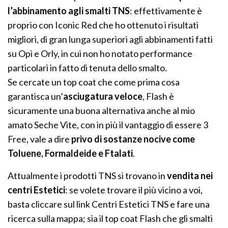
l’abbinamento agli smalti TNS
: effettivamente è
proprio con Iconic Red che ho ottenuto i risultati
migliori, di gran lunga superiori agli abbinamenti fatti
su Opi e Orly, in cui non ho notato performance
particolari in fatto di tenuta dello smalto.
Se cercate un top coat che come prima cosa
garantisca un’
asciugatura veloce
, Flash è
sicuramente una buona alternativa anche al mio
amato Seche Vite, con in più il vantaggio di essere 3
Free, vale a dire
privo di sostanze nocive come
Toluene, Formaldeide e Ftalati
.
Attualmente i prodotti TNS si trovano in
vendita nei
centri Estetici
: se volete trovare il più vicino a voi,
basta cliccare sul link Centri Estetici TNS e fare una
ricerca sulla mappa; sia il top coat Flash che gli smalti