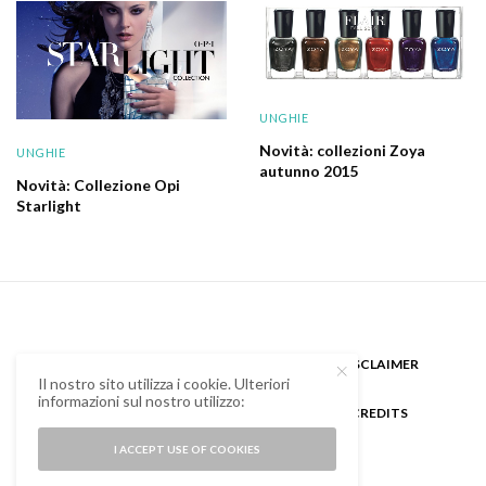
UNGHIE
Novità: collezioni Zoya
UNGHIE
autunno 2015
Novità: Collezione Opi
Starlight
CHI SONO
GUEST BLOGGER
DISCLAIMER
Il nostro sito utilizza i cookie. Ulteriori
informazioni sul nostro utilizzo:
COOKIE POLICY E PRIVACY
CREDITS
I ACCEPT USE OF COOKIES