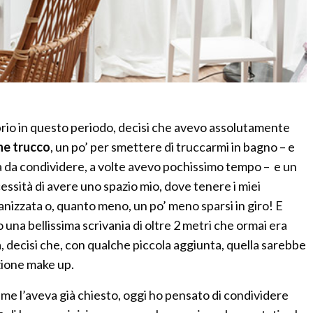
prio in questo periodo, decisi che avevo assolutamente
ne trucco
, un po’ per smettere di truccarmi in bagno – e
a da condividere, a volte avevo pochissimo tempo – e un
essità di avere uno spazio mio, dove tenere i miei
anizzata o, quanto meno, un po’ meno sparsi in giro! E
 una bellissima scrivania di oltre 2 metri che ormai era
, decisi che, con qualche piccola aggiunta, quella sarebbe
zione make up.
 me l’aveva già chiesto, oggi ho pensato di condividere