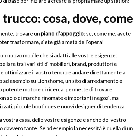
o
di base per iniziare a creare la propria make up station!
 trucco: cosa, dove, come
amente, trovare un
piano d’appoggio
: se, come me, avete
oter trasformare, siete già a metà dell’opera!
e un nuovo mobile che si adatti alle vostre esigenze:
llare tra i vari siti di mobilieri, brand, produttori e
te ottimizzare il vostro tempo e andare direttamente a
to ad esempio su Lionshome, un sito di arredamento e
suo potente motore di ricerca, permette di trovare
on solo di marche rinomate e importanti negozi, ma
lizzati, piccole boutiques e nuovi designer di tendenza.
la vostra casa, delle vostre esigenze e anche del vostro
no davvero tante! Se ad esempio la necessità è quella di un