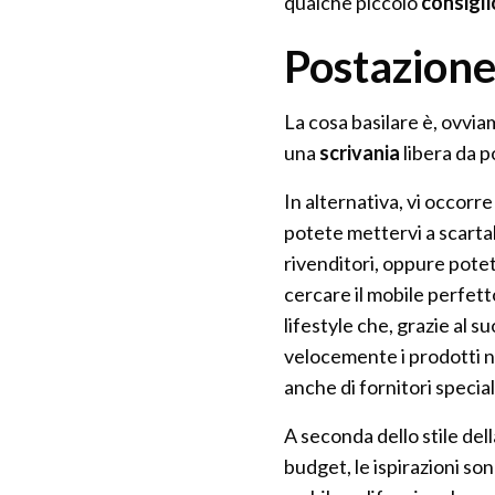
qualche piccolo
consigli
Postazione
La cosa basilare è, ovvi
una
scrivania
libera da p
In alternativa, vi occorr
potete mettervi a scartabe
rivenditori, oppure pote
cercare il mobile perfet
lifestyle che, grazie al 
velocemente i prodotti n
anche di fornitori specia
A seconda dello stile del
budget, le ispirazioni so