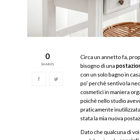
0
Circa un annetto fa, pro
SHARES
bisogno di una
postazio
con un solo bagno in cas
po’ perchè sentivo la nec
cosmetici in maniera org
poichè nello studio avevo
praticamente inutilizzata
stata la mia nuova posta
Dato che qualcuna di voi