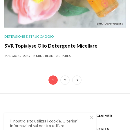
DETERSIONE E STRUCCAGGIO
SVR Topialyse Olio Detergente Micellare
MAGGIO 12, 2017
2 MINS READ
0 SHARES
1
2
CHI SONO
GUEST BLOGGER
DISCLAIMER
Il nostro sito utilizza i cookie. Ulteriori
informazioni sul nostro utilizzo:
COOKIE POLICY E PRIVACY
CREDITS