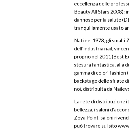
eccellenza delle profess
Beauty All Stars 2008); 
dannose per la salute (D
tranquillamente usato an
Nati nel 1978, gli smalt
dell’industria nail, vinc
proprio nel 2011 (Best Ec
stesura fantastica, alla d
gamma di colori fashion (
backstage delle sfilate 
noi, distribuita da Naile
La rete di distribuzione i
bellezza, i saloni d’accon
Zoya Point, saloni rivendi
può trovare sul sito ww