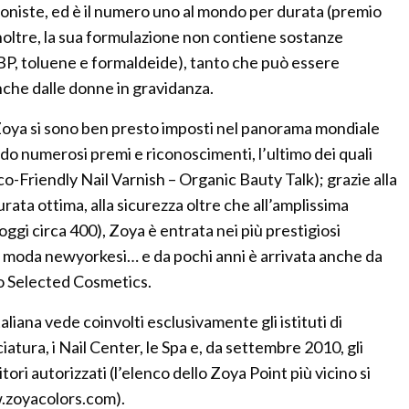
ioniste, ed è il numero uno al mondo per durata (premio
inoltre, la sua formulazione non contiene sostanze
BP, toluene e formaldeide), tanto che può essere
che dalle donne in gravidanza.
i Zoya si sono ben presto imposti nel panorama mondiale
endo numerosi premi e riconoscimenti, l’ultimo dei quali
o-Friendly Nail Varnish – Organic Bauty Talk); grazie alla
urata ottima, alla sicurezza oltre che all’amplissima
oggi circa 400), Zoya è entrata nei più prestigiosi
di moda newyorkesi… e da pochi anni è arrivata anche da
vo Selected Cosmetics.
taliana vede coinvolti esclusivamente gli istituti di
ciatura, i Nail Center, le Spa e, da settembre 2010, gli
tori autorizzati (l’elenco dello Zoya Point più vicino si
w.zoyacolors.com).