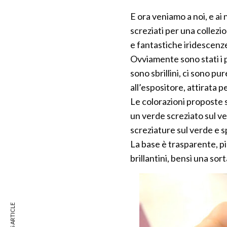
E ora veniamo a noi, e ai
screziati per una collezion
e fantastiche iridescenz
Ovviamente sono stati i p
sono sbrillini, ci sono p
all’espositore, attirata p
Le colorazioni proposte 
un verde screziato sul ver
screziature sul verde e s
La base è trasparente, pie
brillantini, bensì una sort