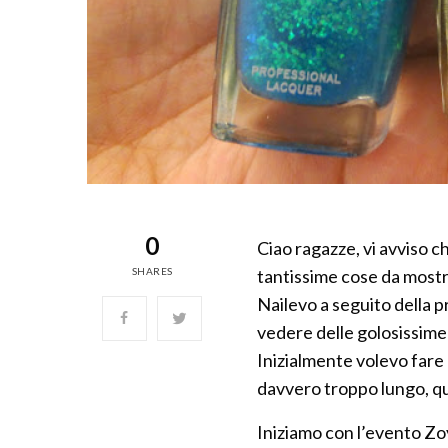
0
Ciao ragazze, vi avviso 
SHARES
tantissime cose da mostra
Nailevo a seguito della 
vedere delle golosissim
Inizialmente volevo fare
davvero troppo lungo, qui
Iniziamo con l’evento Zoy