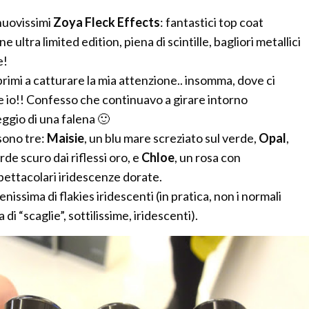
 nuovissimi
Zoya Fleck Effects
: fantastici top coat
e ultra limited edition, piena di scintille, bagliori metallici
e!
rimi a catturare la mia attenzione.. insomma, dove ci
ure io!! Confesso che continuavo a girare intorno
eggio di una falena 🙂
sono tre:
Maisie
, un blu mare screziato sul verde,
Opal
,
de scuro dai riflessi oro, e
Chloe
, un rosa con
pettacolari iridescenze dorate.
nissima di flakies iridescenti (in pratica, non i normali
a di “scaglie”, sottilissime, iridescenti).