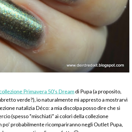
collezione Primavera 50’s Dream
di Pupa (a proposito,
ombretto verde?), io naturalmente mi appresto a mostrarvi
lezione natalizia Déco: a mia discolpa posso dire che si
io (spesso “mischiati” ai colori della collezione
n po’ probabilmente ricompariranno negli Outlet Pupa,