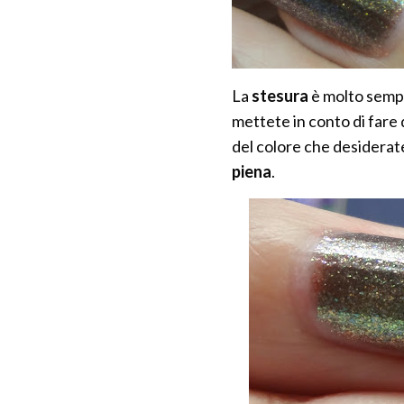
La
stesura
è molto sempl
mettete in conto di fare d
del colore che desiderat
piena
.