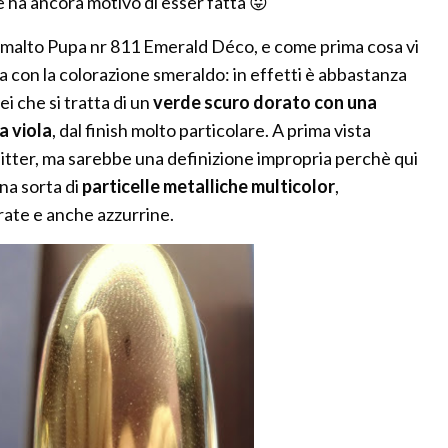
 ha ancora motivo di esser fatta 😛
 smalto Pupa nr 811 Emerald Déco, e come prima cosa vi
la con la colorazione smeraldo: in effetti è abbastanza
rei che si tratta di un
verde scuro dorato con una
a viola
, dal finish molto particolare. A prima vista
tter, ma sarebbe una definizione impropria perchè qui
una sorta di
particelle metalliche multicolor
,
rate e anche azzurrine.