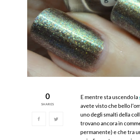
0
E mentre sta uscendo la
SHARES
avete visto che bello l’
uno degli smalti della col
trovano ancora in commerc
permanente) e che tra u