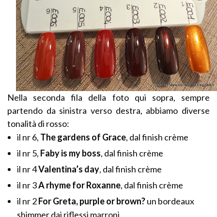
Nella seconda fila della foto qui sopra, sempre
partendo da sinistra verso destra, abbiamo diverse
tonalità di rosso:
il nr 6,
The gardens of Grace
, dal finish crème
il nr 5,
Faby is my boss
, dal finish crème
il nr 4
Valentina’s day
, dal finish crème
il nr 3
A rhyme for Roxanne
, dal finish crème
il nr 2
For Greta, purple or brown?
un bordeaux
shimmer dai riflessi marroni