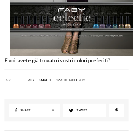
E voi, avete già trovato i vostri colori preferiti?
TAGS
FABY
SMALTO
SMALTO DUOCHROME
SHARE
0
TWEET