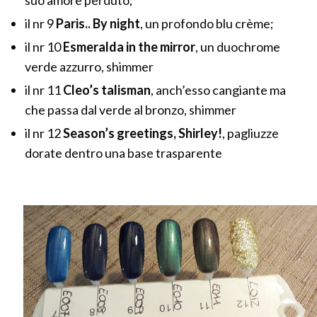
suo amore perduto;
il nr 9
Paris.. By night
, un profondo blu crème;
il nr 10
Esmeralda in the mirror
, un duochrome
verde azzurro, shimmer
il nr 11
Cleo’s talisman
, anch’esso cangiante ma
che passa dal verde al bronzo, shimmer
il nr 12
Season’s greetings, Shirley!
, pagliuzze
dorate dentro una base trasparente