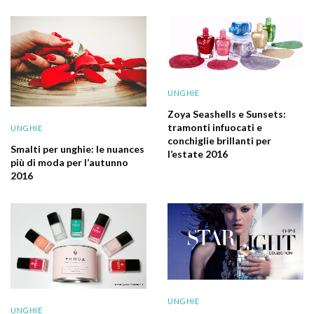
UNGHIE
Zoya Seashells e Sunsets:
tramonti infuocati e
UNGHIE
conchiglie brillanti per
Smalti per unghie: le nuances
l’estate 2016
più di moda per l’autunno
2016
UNGHIE
UNGHIE