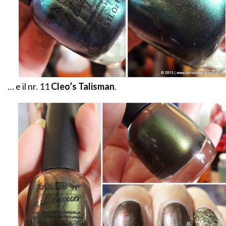
… e il nr. 11
Cleo’s Talisman
.