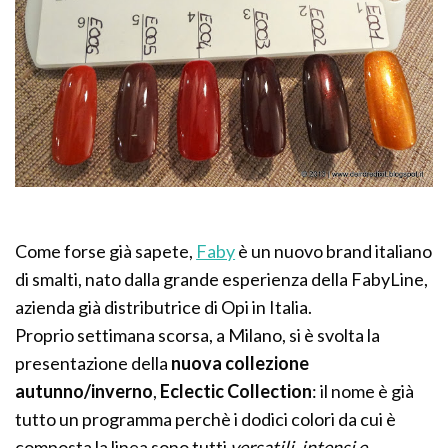
Come forse già sapete,
Faby
è un nuovo brand italiano
di smalti, nato dalla grande esperienza della FabyLine,
azienda già distributrice di Opi in Italia.
Proprio settimana scorsa, a Milano, si è svolta la
presentazione della
nuova collezione
autunno/inverno
,
Eclectic Collection
: il nome è già
tutto un programma perchè i dodici colori da cui è
composta la linea sono tutti
versatili, intensi e