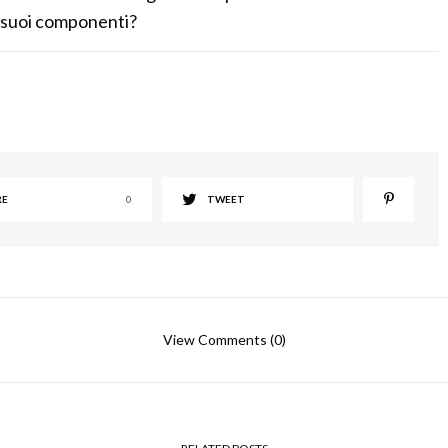
i suoi componenti?
RE
0
TWEET
View Comments (0)