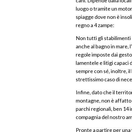
cani. Dipende dalla locali
luogo o tramite un motore 
spiagge dove non è insol
regno a 4 zampe:
Non tutti gli stabilimen
anche al bagno in mare, l
regole imposte dai gestor
lamentele e litigi capaci
sempre con sé, inoltre, il
strettissimo caso di nece
Infine, dato che il terri
montagne, non è affatto 
parchi regionali, ben 14 i
compagnia del nostro am
Pronte a partire per una