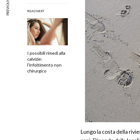
PREVIOUS ARTICLE
READ NEXT
I possibili rimedi alla
calvizie:
l’infoltimento non
chirurgico
Lungo la costa della riv