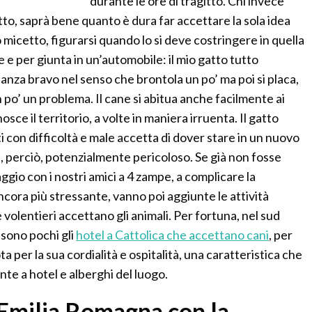
durante le ore di tragitto. Chi invece
o, saprà bene quanto è dura far accettare la sola idea
o micetto, figurarsi quando lo si deve costringere in quella
e e per giunta in un’automobile: il mio gatto tutto
za bravo nel senso che brontola un po’ ma poi si placa,
n po’ un problema. Il cane si abitua anche facilmente ai
osce il territorio, a volte in maniera irruenta. Il gatto
 con difficoltà e male accetta di dover stare in un nuovo
e, perciò, potenzialmente pericoloso. Se già non fosse
aggio con i nostri amici a 4 zampe, a complicare la
ncora più stressante, vanno poi aggiunte le attività
volentieri accettano gli animali. Per fortuna, nel sud
sono pochi gli
hotel a Cattolica che accettano cani
, per
a per la sua cordialità e ospitalità, una caratteristica che
te a hotel e alberghi del luogo.
 Emilia Romagna con la