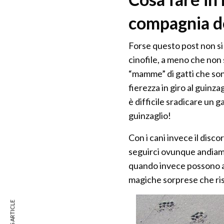
compagnia de
Forse questo post non si a
cinofile, a meno che non 
“mamme” di gatti che sono 
fierezza in giro al guinza
è difficile sradicare un g
guinzaglio!
Con i cani invece il disc
seguirci ovunque andiamo,
quando invece possono ac
magiche sorprese che ri