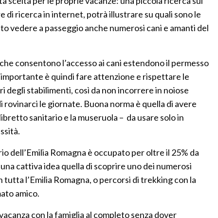
tà scelta per le proprie vacanze: una piccola ricerca sul
di ricerca in internet, potrà illustrare su quali sono le
ito vedere a passeggio anche numerosi cani e amanti del
ti che consentono l’accesso ai cani estendono il permesso
’importante è quindi fare attenzione e rispettare le
i degli stabilimenti, così da non incorrere in noiose
 di rovinarci le giornate. Buona norma è quella di avere
 libretto sanitario e la museruola – da usare solo in
ssità.
torio dell’Emilia Romagna è occupato per oltre il 25% da
una cattiva idea quella di scoprire uno dei numerosi
n tutta l’Emilia Romagna, o percorsi di trekking con la
ato amico.
 vacanza con la famiglia al completo senza dover