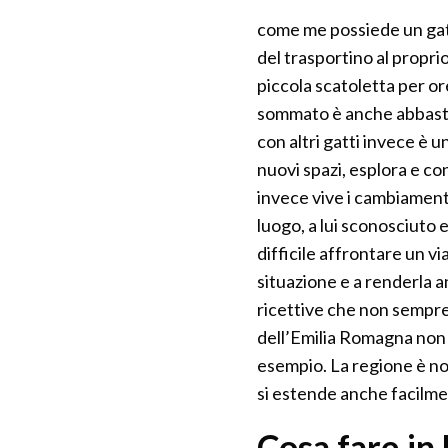
come me possiede un gatt
del trasportino al propri
piccola scatoletta per or
sommato è anche abbastan
con altri gatti invece è u
nuovi spazi, esplora e con
invece vive i cambiamenti
luogo, a lui sconosciuto 
difficile affrontare un vi
situazione e a renderla a
ricettive che non sempre 
dell’Emilia Romagna non 
esempio. La regione è not
si estende anche facilmen
Cosa fare in