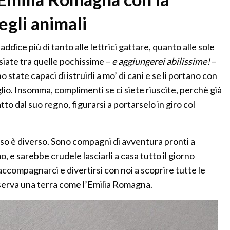
gli animali
ddice più di tanto alle lettrici gattare, quanto alle sole
siate tra quelle pochissime –
e aggiungerei abilissime!
–
state capaci di istruirli a mo’ di cani e se li portano con
glio. Insomma, complimenti se ci siete riuscite, perchè già
atto dal suo regno, figurarsi a portarselo in giro col
orso è diverso. Sono compagni di avventura pronti a
 e sarebbe crudele lasciarli a casa tutto il giorno
compagnarci e divertirsi con noi a scoprire tutte le
serva una terra come l’Emilia Romagna.