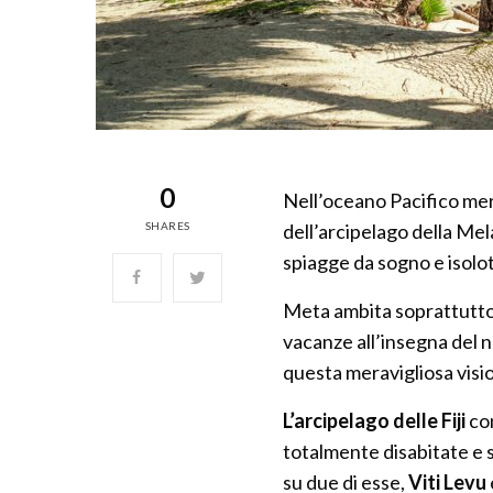
0
Nell’oceano Pacifico mer
SHARES
dell’arcipelago della Mel
spiagge da sogno e isolot
Meta ambita soprattutto p
vacanze all’insegna del n
questa meravigliosa vision
L’arcipelago delle Fiji
con
totalmente disabitate e 
su due di esse,
Viti Levu