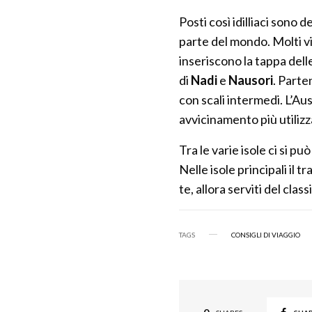
Posti così idilliaci sono 
parte del mondo. Molti v
inseriscono la tappa delle
di
Nadi
e
Nausori
. Parte
con scali intermedi. L’Au
avvicinamento più utilizz
Tra le varie isole ci si pu
Nelle isole principali il
te, allora serviti del cla
TAGS
CONSIGLI DI VIAGGIO