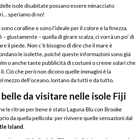
 delle isole disabitate possano essere minacciato
ri… speriamo di no!
i
sono coralline e sono l’ideale per il colore e la finezza.
 è – giustamente – quella di girare scalza, ci vorrà un po’ di
re il piede. Non c’è bisogno di dire che il mare è
rcondano le isolette, poiché queste informazioni sono già
film o anche tante pubblicità di costumi o creme solari che
ì. Ciò che però non dicono quelle immagini è la
el mezzo dell’oceano, lontano da tutti e da tutto.
belle da visitare nelle isole Fiji
che le ritrae per bene è stato Laguna Blu con Brooke
rio da quella pellicola: per rivivere quelle sensazioni dal
tle Island
.