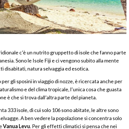
idionale c’è un nutrito gruppetto di isole che fanno parte
anesia. Sono le Isole Fiji e ci vengono subito alla mente
ti disabitati, natura selvaggia ed esotica.
er gli sposini in viaggio di nozze, è ricercata anche per
aturalismo e del clima tropicale, l’unica cosa che guasta
e è che si trova dall’altra parte del pianeta.
ta 333 isole, di cui solo 106 sono abitate, le altre sono
selvagge. A ben vedere la popolazione si concentra solo
e
Vanua Levu
. Per gli effetti climatici si pensa che nei