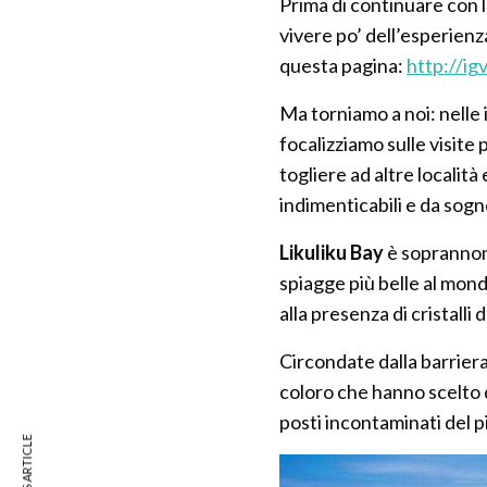
Prima di continuare con le
vivere po’ dell’esperienza
questa pagina:
http://igv
Ma torniamo a noi: nelle 
focalizziamo sulle visite 
togliere ad altre local
indimenticabili e da sogn
Likuliku Bay
è sopranno
spiagge più belle al mon
alla presenza di cristalli d
Circondate dalla barriera
coloro che hanno scelto 
posti incontaminati del p