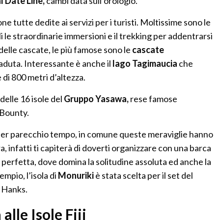
l Date Line,
cambi data sull’orologio.
e tutte dedite ai servizi per i turisti. Moltissime sono le
ali le straordinarie immersioni e il trekking per addentrarsi
 delle cascate, le più famose sono le
cascate
caduta. Interessante è anche il
lago Tagimaucia
che
di 800 metri d’altezza.
delle 16 isole del
Gruppo Yasawa,
rese famose
 Bounty.
per parecchio tempo, in comune queste meraviglie hanno
a, infatti ti capiterà di doverti organizzare con una barca
la perfetta, dove domina la solitudine assoluta ed anche la
empio, l’isola di
Monuriki
è stata scelta per il set del
 Hanks.
alle Isole Fiji