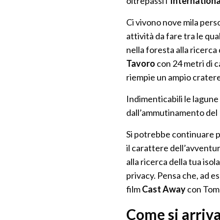
oltrepassi l’
Internationa
Ci vivono nove mila person
attività da fare tra le qu
nella foresta alla ricerca
Tavoro
con 24 metri di 
riempie un ampio cratere 
Indimenticabili le lagune 
dall’ammutinamento del
Si potrebbe continuare 
il carattere dell’avventur
alla ricerca della tua iso
privacy. Pensa che, ad es
film
Cast Away
con Tom
Come si arriva 