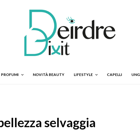
PROFUMI
NOVITÀ BEAUTY
LIFESTYLE
CAPELLI
UNG
 bellezza selvaggia