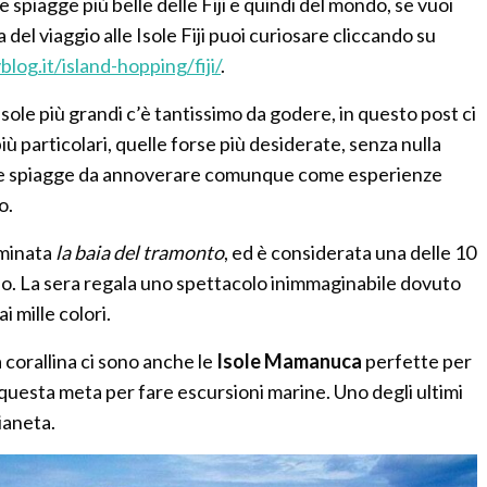
 spiagge più belle delle Fiji e quindi del mondo, se vuoi
 del viaggio alle Isole Fiji puoi curiosare cliccando su
blog.it/island-hopping/fiji/
.
isole più grandi c’è tantissimo da godere, in questo post ci
più particolari, quelle forse più desiderate, senza nulla
ità e spiagge da annoverare comunque come esperienze
o.
minata
la baia del tramonto
, ed è considerata una delle 10
do. La sera regala uno spettacolo inimmaginabile dovuto
ai mille colori.
 corallina ci sono anche le
Isole Mamanuca
perfette per
questa meta per fare escursioni marine. Uno degli ultimi
ianeta.