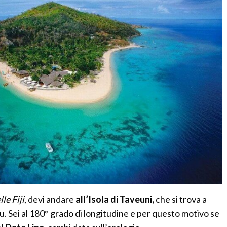
lle Fiji
, devi andare
all’Isola di Taveuni,
che si trova a
. Sei al 180° grado di longitudine e per questo motivo se